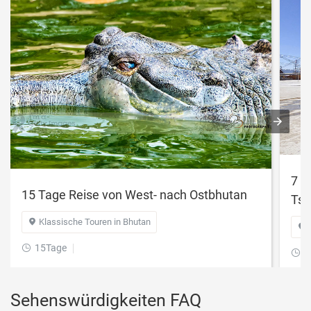
7 T
15 Tage Reise von West- nach Ostbhutan
Tsh
Klassische Touren in Bhutan


15Tage

7

Sehenswürdigkeiten FAQ