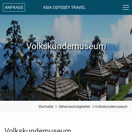

ANFRAGE
ASIA ODYSSEY TRAVEL
Volkskundemuseum
Startseite

Sehenswürdigkeiten

Volkskundemuseum
Volkskundemuseum