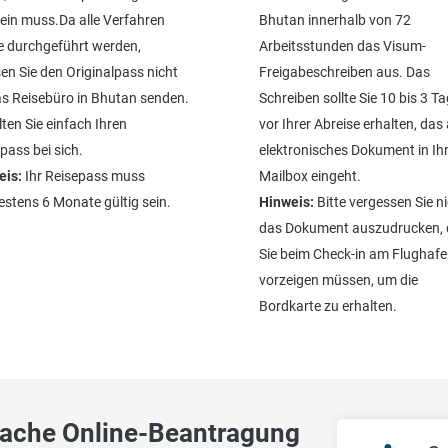
sein muss.Da alle Verfahren
Bhutan innerhalb von 72
e durchgeführt werden,
Arbeitsstunden das Visum-
n Sie den Originalpass nicht
Freigabeschreiben aus. Das
s Reisebüro in Bhutan senden.
Schreiben sollte Sie 10 bis 3 T
ten Sie einfach Ihren
vor Ihrer Abreise erhalten, das 
pass bei sich.
elektronisches Dokument in Ih
eis:
Ihr Reisepass muss
Mailbox eingeht.
stens 6 Monate gültig sein.
Hinweis:
Bitte vergessen Sie ni
das Dokument auszudrucken, 
Sie beim Check-in am Flughafe
vorzeigen müssen, um die
Bordkarte zu erhalten.
fache Online-Beantragung