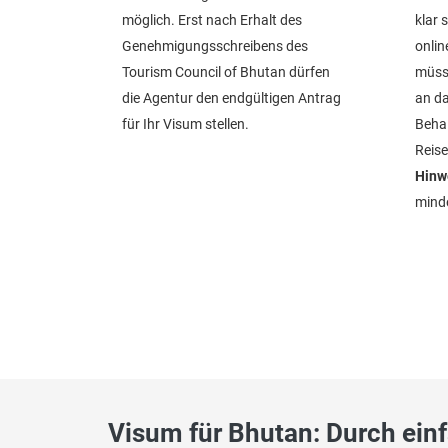
möglich. Erst nach Erhalt des
klar 
Genehmigungsschreibens des
onlin
Tourism Council of Bhutan dürfen
müsse
die Agentur den endgültigen Antrag
an da
für Ihr Visum stellen.
Behal
Reise
Hinw
minde
Visum für Bhutan: Durch ein