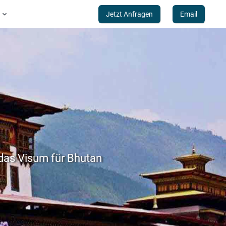
n

Jetzt Anfragen
Email
 das Visum für Bhutan