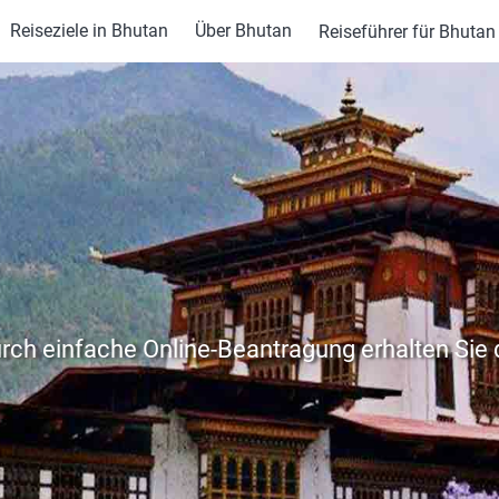
Reiseziele in Bhutan
Über Bhutan
Reiseführer für Bhuta
rch einfache Online-Beantragung erhalten Sie