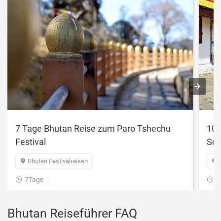
7 Tage Bhutan Reise zum Paro Tshechu
10 
Festival
So
Bhutan Festivalreisen


7Tage
1


Bhutan Reiseführer FAQ