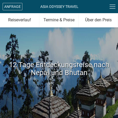

ANFRAGE
ASIA ODYSSEY TRAVEL
Reiseverlauf
Termine & Preise
Über den Preis
12 Tage Entdeckungsreise nach
Nepal und Bhutan