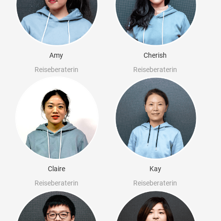
Amy
Cherish
Reiseberaterin
Reiseberaterin
Claire
Kay
Reiseberaterin
Reiseberaterin