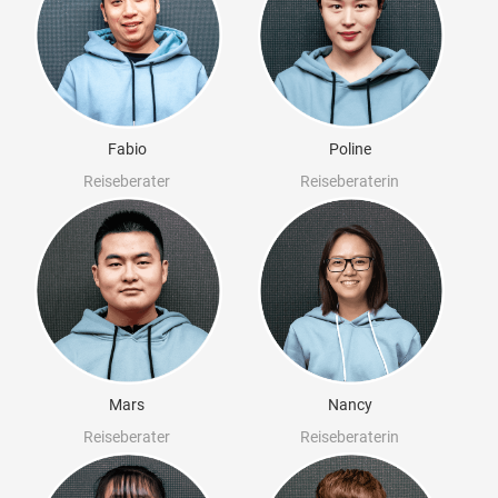
Fabio
Poline
Reiseberater
Reiseberaterin
Mars
Nancy
Reiseberater
Reiseberaterin