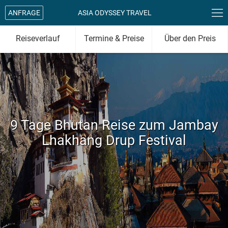

ANFRAGE
ASIA ODYSSEY TRAVEL
Reiseverlauf
Termine & Preise
Über den Preis
9 Tage Bhutan Reise zum Jambay
Lhakhang Drup Festival