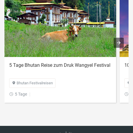
5 Tage Bhutan Reise zum Druk Wangyel Festival
10 
Bhutan Festivalreisen


5 Tage
1

