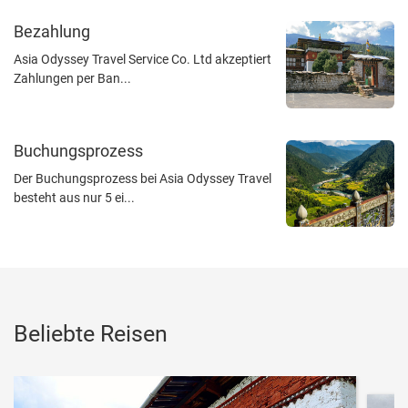
Reise wie geplant fort.
Bezahlung
Gruppenreise:
Asia Odyssey Travel Service Co. Ltd akzeptiert
Wenn ein Mitglied einer Gruppenreise vor Reiseantritt aus
Zahlungen per Ban...
persönlichen Gründen abreist, wird die Zahlung der nicht
verbrauchten Gegenstände von Ticket und Hotel erstattet.
Wenn die Person die Zahlung für ein Hotelzimmer mit
Buchungsprozess
einem anderen Gruppenmitglied teilt, wird die Zahlung
Der Buchungsprozess bei Asia Odyssey Travel
nicht zurückerstattet.
besteht aus nur 5 ei...
Anmerkungen:
Wenn ein einzelner Kunde die geplante Reise aus
persönlichen Gründen vorzeitig beenden muss oder
ärztliche Behandlung benötigt, müssen die zusätzlichen
Kosten für ärztliche Behandlung, Fahrzeuge, Reiseleiter,
Beliebte Reisen
Hotels von den Kunden selbst bezahlt werden. Wir
empfehlen Ihnen eine Reiseversicherung dazu
abzuschliessen.