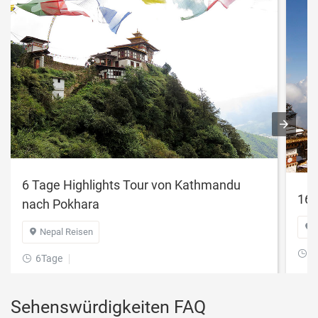
6 Tage Highlights Tour von Kathmandu
16 
nach Pokhara

Nepal Reisen

1

6Tage

Sehenswürdigkeiten FAQ