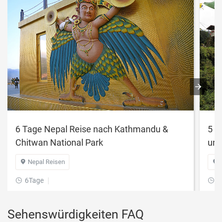
6 Tage Nepal Reise nach Kathmandu &
5 T
Chitwan National Park
und
Nepal Reisen


6Tage
5


Sehenswürdigkeiten FAQ