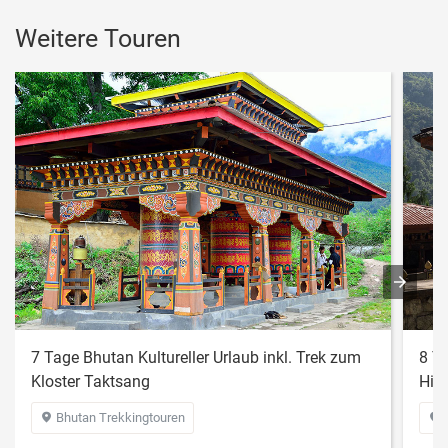
Weitere Touren
7 Tage Bhutan Kultureller Urlaub inkl. Trek zum
8 T
Kloster Taktsang
Him
Bhutan Trekkingtouren

