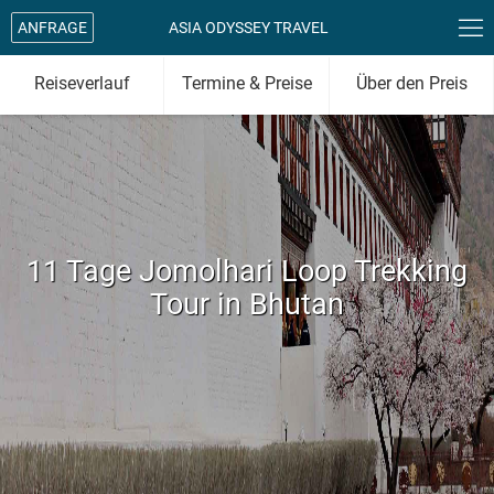

ANFRAGE
ASIA ODYSSEY TRAVEL
Reiseverlauf
Termine & Preise
Über den Preis
11 Tage Jomolhari Loop Trekking
Tour in Bhutan