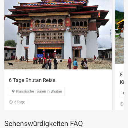
8 T
6 Tage Bhutan Reise
Kön
Klassische Touren in Bhutan


6Tage

8

Sehenswürdigkeiten FAQ