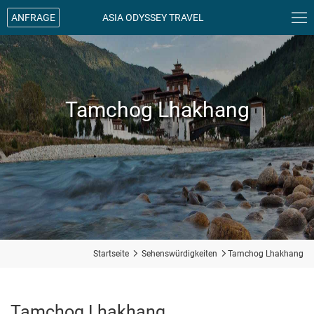

ANFRAGE
ASIA ODYSSEY TRAVEL
Tamchog Lhakhang
Startseite

Sehenswürdigkeiten

Tamchog Lhakhang
Tamchog Lhakhang