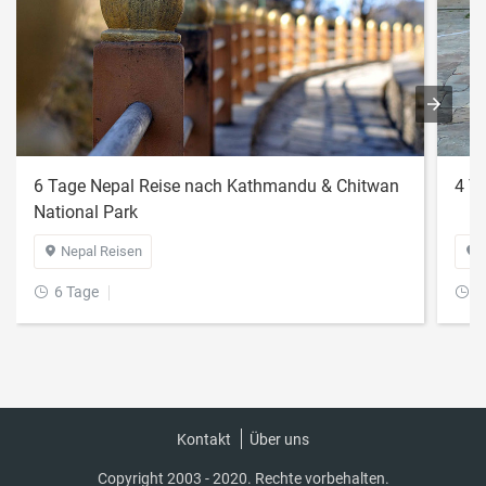
6 Tage Nepal Reise nach Kathmandu & Chitwan
4 T
National Park
Nepal Reisen


6 Tage
4


Kontakt
Über uns
Copyright 2003 - 2020. Rechte vorbehalten.